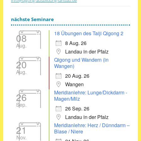
info@qigong-ausbildung-landau.de
nächste Seminare
18 Übungen des Taiji Qigong 2
08
8 Aug. 26
Aug.
Landau in der Pfalz
Qigong und Wandern (in
20
Wangen)
Aug.
20 Aug. 26
Wangen
Meridianlehre: Lunge/Dickdarm -
26
Magen/Milz
Sep.
26 Sep. 26
Landau in der Pfalz
Meridianlehre: Herz / Dünndarm –
21
Blase / Niere
Nov.