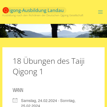
Zum
Inhalt
Q
i
g
o
n
g
-
A
u
s
b
i
l
d
u
n
g
L
a
n
d
a
u
springen
Ausbildung nach den Richtlinien der Deutschen Qigong Gesellschaft
18 Übungen des Taiji
Qigong 1
WANN
Samstag, 24.02.2024 - Sonntag,
25.02.2024