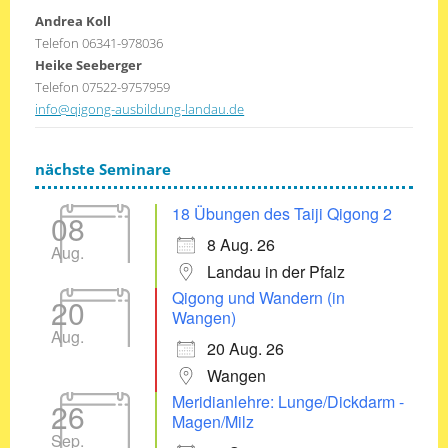
Andrea Koll
Telefon 06341-978036
Heike Seeberger
Telefon 07522-9757959
info@qigong-ausbildung-landau.de
nächste Seminare
18 Übungen des Taiji Qigong 2
08
8 Aug. 26
Aug.
Landau in der Pfalz
Qigong und Wandern (in
20
Wangen)
Aug.
20 Aug. 26
Wangen
Meridianlehre: Lunge/Dickdarm -
26
Magen/Milz
Sep.