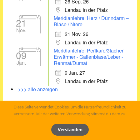
26 Sep. 26
Landau in der Pfalz
Meridianlehre: Herz / Dünndarm –
21
Blase / Niere
Nov.
21 Nov. 26
Landau in der Pfalz
Meridianlehre: Perikard/3facher
09
Erwärmer - Gallenblase/Leber -
Jan.
Renmai/Dumai
9 Jan. 27
Landau in der Pfalz
>>> alle anzeigen
Diese Seite verwendet Cookies, um die Nutzerfreundlichkeit zu
verbessern. Mit der weiteren Verwendung stimmst du dem zu.
Verstanden
© 2026
Qigong-Ausbildung Landau
,
Impressum