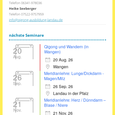
Telefon 06341-978036
Heike Seeberger
Telefon 07522-9757959
info@qigong-ausbildung-landau.de
nächste Seminare
Qigong und Wandern (in
20
Wangen)
Aug.
20 Aug. 26
Wangen
Meridianlehre: Lunge/Dickdarm -
26
Magen/Milz
Sep.
26 Sep. 26
Landau in der Pfalz
Meridianlehre: Herz / Dünndarm –
21
Blase / Niere
Nov.
21 Nov. 26