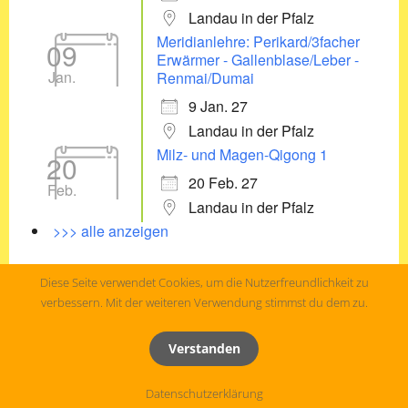
Landau in der Pfalz
Meridianlehre: Perikard/3facher
09
Erwärmer - Gallenblase/Leber -
Jan.
Renmai/Dumai
9 Jan. 27
Landau in der Pfalz
Milz- und Magen-Qigong 1
20
20 Feb. 27
Feb.
Landau in der Pfalz
>>> alle anzeigen
Diese Seite verwendet Cookies, um die Nutzerfreundlichkeit zu
verbessern. Mit der weiteren Verwendung stimmst du dem zu.
Verstanden
© 2026
Qigong-Ausbildung Landau
,
Impressum
Datenschutzerklärung