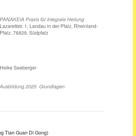
PANAKEIA Praxis für Integrale Heilung
Lazarettstr. 1, Landau in der Pfalz, Rheinland-
Pfalz, 76829, Südpfalz
R
r
iCalendar
Offi
Heike Seeberger
Ausbildung 2025
Grundlagen
ng Tian Guan Di Gong)