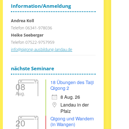
Information/Anmeldung
Andrea Koll
Telefon 06341-978036
Heike Seeberger
Telefon 07522-9757959
info@qigong-ausbildung-landau.de
nächste Seminare
18 Übungen des Taiji
08
Qigong 2
Aug.
8 Aug. 26
Landau in der
Pfalz
Qigong und Wandern
20
(in Wangen)