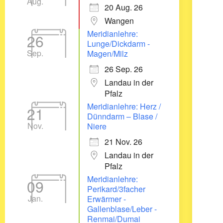
Aug.
20 Aug. 26
Wangen
Meridianlehre:
26
Lunge/Dickdarm -
Sep.
Magen/Milz
26 Sep. 26
Landau in der
Pfalz
Meridianlehre: Herz /
21
Dünndarm – Blase /
Nov.
Niere
21 Nov. 26
Landau in der
Pfalz
Meridianlehre:
09
Perikard/3facher
Jan.
Erwärmer -
Gallenblase/Leber -
Renmai/Dumai