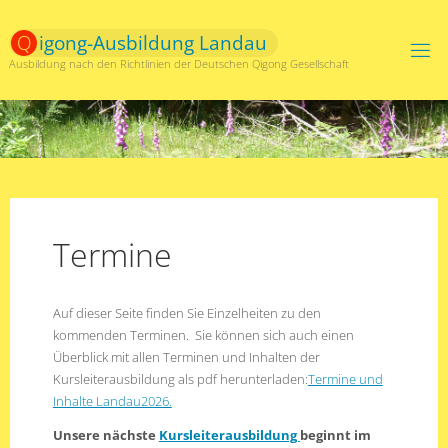
Zum
Inhalt
Q
i
g
o
n
g
-
A
u
s
b
i
l
d
u
n
g
L
a
n
d
a
u
springen
Ausbildung nach den Richtlinien der Deutschen Qigong Gesellschaft
Termine
Auf dieser Seite finden Sie Einzelheiten zu den
kommenden Terminen. Sie können sich auch einen
Überblick mit allen Terminen und Inhalten der
Kursleiterausbildung als pdf herunterladen:
Termine und
Inhalte Landau2026.
Unsere nächste
Kursleiterausbildung
beginnt im